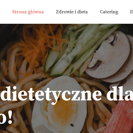
Strona główna
Zdrowie i dieta
Catering
D
dietetyczne dl
o!