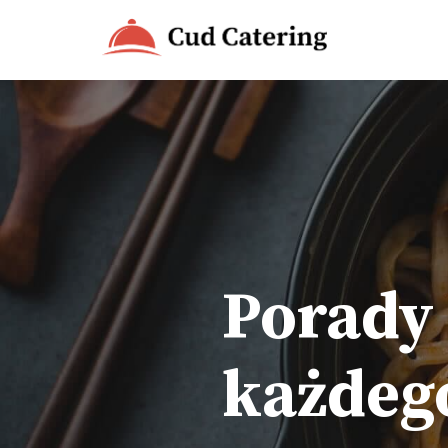
Przejdź
do
treści
Porady 
każdeg